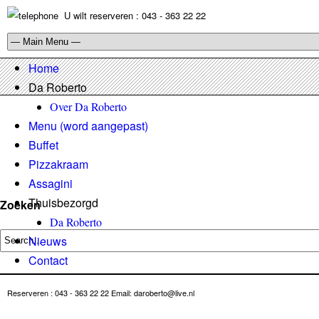
U wilt reserveren : 043 - 363 22 22
Home
Da Roberto
Over Da Roberto
Menu (word aangepast)
Buffet
Pizzakraam
Assagini
Thuisbezorgd
Zoeken
Da Roberto
Nieuws
Contact
Reserveren : 043 - 363 22 22 Email: daroberto@live.nl