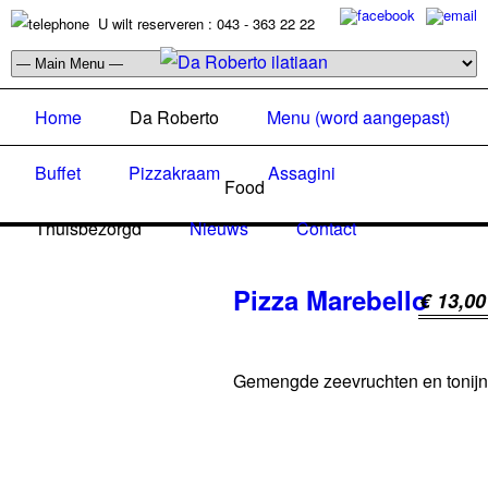
U wilt reserveren : 043 - 363 22 22
Home
Da Roberto
Menu (word aangepast)
Buffet
Pizzakraam
Assagini
Food
Thuisbezorgd
Nieuws
Contact
Pizza Marebello
€ 13,00
Gemengde zeevruchten en tonijn